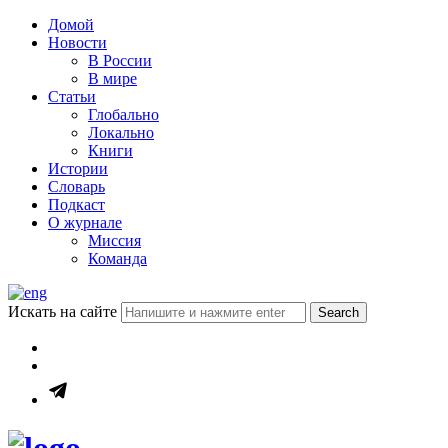
Домой
Новости
В России
В мире
Статьи
Глобально
Локально
Книги
Истории
Словарь
Подкаст
О журнале
Миссия
Команда
Искать на сайте