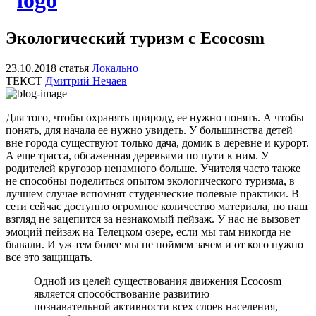
Экологический туризм с Ecocosm
23.10.2018
статья
Локально
ТЕКСТ
Дмитрий Нечаев
Для того, чтобы охранять природу, ее нужно понять. А чтобы
понять, для начала ее нужно увидеть. У большинства детей
вне города существуют только дача, домик в деревне и курорт.
А еще трасса, обсаженная деревьями по пути к ним. У
родителей кругозор ненамного больше. Учителя часто также
не способны поделиться опытом экологического туризма, в
лучшем случае вспомнят студенческие полевые практики. В
сети сейчас доступно огромное количество материала, но наш
взгляд не зацепится за незнакомый пейзаж. У нас не вызовет
эмоций пейзаж на Телецком озере, если мы там никогда не
бывали. И уж тем более мы не поймем зачем и от кого нужно
все это защищать.
Одной из целей существования движения Ecocosm
является способствование развитию
познавательной активности всех слоев населения,