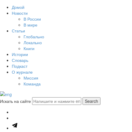
Домой
Новости
В России
В мире
Статьи
Глобально
Локально
Книги
Истории
Словарь
Подкаст
О журнале
Миссия
Команда
Искать на сайте