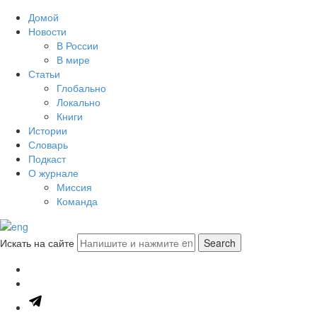
Домой
Новости
В России
В мире
Статьи
Глобально
Локально
Книги
Истории
Словарь
Подкаст
О журнале
Миссия
Команда
Искать на сайте