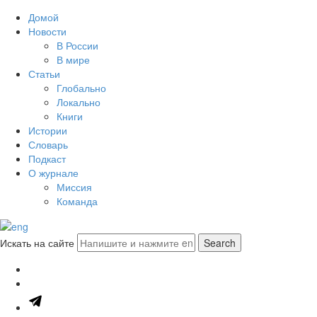
Домой
Новости
В России
В мире
Статьи
Глобально
Локально
Книги
Истории
Словарь
Подкаст
О журнале
Миссия
Команда
Искать на сайте