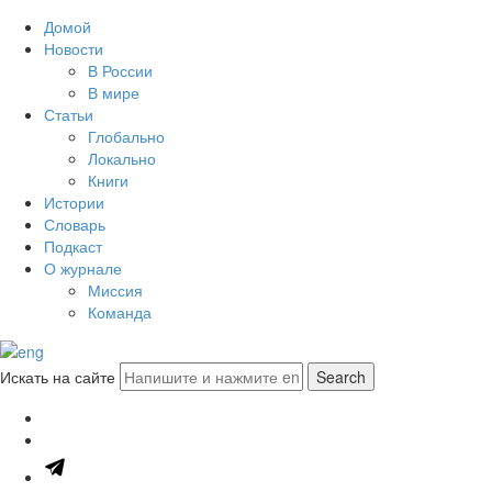
Домой
Новости
В России
В мире
Статьи
Глобально
Локально
Книги
Истории
Словарь
Подкаст
О журнале
Миссия
Команда
Искать на сайте