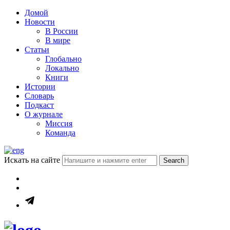
Домой
Новости
В России
В мире
Статьи
Глобально
Локально
Книги
Истории
Словарь
Подкаст
О журнале
Миссия
Команда
Искать на сайте