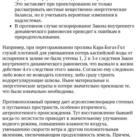
Это заставляет при проектировании не только
рассматривать местные вещественно-энергетические
балансы, но и учитывать вероятные изменения в
надсистемах.
В противном случае игнорирование Закона внутреннего
динамического равновесия приводит к ошибкам в
природопользовании.
Например, при перегораживании пролива Кара-Богаз-Гол
глухой плотиной для уменьшения потерь каспийской воды от
испарения в заливе не были учтены 1, 2 и 3-е следствия Закон
внутреннего динамического равновесия, что вызвало к жизни
действие 4-го следствия этого закона. Согласно ему следовало
либо вовсе не возводить плотину, либо сразу строить
водорегулирующие шлюзы. Ныне материальные и
энергетические затраты и потери значительно превзошли те,
что были изначально необходимы.
Противоположный пример дает агролесомелиорация степных
и пустынных пространств, особенно вторичного,
антропогенного происхождения. Тут восстановление бывшей
когда-то лесистости приводит к значительному улучшению
водного режима, повышению влажности воздуха,
уменьшению скорости ветра и другим положительным
явлениям, увеличивающим продуктивность земель. Причем,