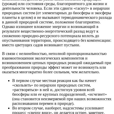
(урожая) или состояния среды, благоприятного для жизни и
деятельности человека. Если эти сдвиги «гаснут» в иерархии
природных систем (от элементарных до биосферы и
экосферы
планеты в целом) и не вызывают термодинамического разлада
в данной природной системе, положение благоприятно.
Однако излишнее вложение энергии и возникающий в
результате вещественно-энергетический разлад ведут к
снижению
природно-ресурсного потенциала
вплоть до
опустынивания
территории, происходящего без компенсации:
вместо цветущих садов возникают пустыни.
В связи с нелинейностью, неполной пропорциональностью
взаимоотношения экологических компонентов и
возникновением
цепных природных реакций
ожидаемый при
преобразовании природы эффект может не возникнуть или
оказаться многократно более сильным, чем желательно.
В первом случае местная реакция как бы начнет
«скользить» по иерархии природных систем,
«растворяться» в ней и, достигнув уровня всей
биосферы или ее крупных подразделений, «исчезнет»
(она становится неизмеряемой при наших возможностях
распознавания перемен в природе).
Во втором случае, наоборот, надсистемы усиливают
процесс «сверху вниз», он делается острее, заметнее.