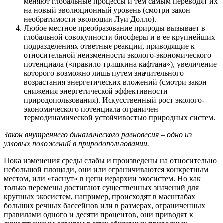
меняют глобальные процессы и тем самым переводят их
на новый эволюционный уровень (смотри закон
необратимости эволюции Луи Долло).
Любое местное преобразование природы вызывает в
глобальной совокупности биосферы и в ее крупнейших
подразделениях ответные реакции, приводящие к
относительной неизменности эколого-экономического
потенциала («правило тришкина кафтана»), увеличение
которого возможно лишь путем значительного
возрастания энергетических вложений (смотри закон
снижения энергетической эффективности
природопользования). Искусственный рост эколого-
экономического потенциала ограничен
термодинамической устойчивостью природных систем.
Закон внутреннего динамического равновесия – одно из
узловых положений в природопользовании.
Пока изменения среды слабы и произведены на относительно
небольшой площади, они или ограничиваются конкретным
местом, или «гаснут» в цепи иерархии экосистем. Но как
только перемены достигают существенных значений для
крупных экосистем, например, происходят в масштабах
больших речных бассейнов или в размерах, ограниченных
правилами одного и десяти процентов, они приводят к