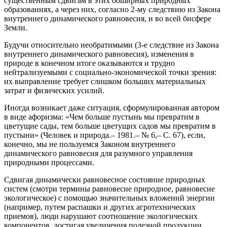
существенным сдвигам в этих обширных природных
образованиях, а через них, согласно 2-му следствию из Закона
внутреннего динамического равновесия, и во всей бисфере
Земли.
Будучи относительно необратимыми (3-е следствие из Закона
внутреннего динамического равновесия), изменения в
природе в конечном итоге оказываются и трудно
нейтрализуемыми с социально-экономической точки зрения:
их выправление требует слишком больших материальных
затрат и физических усилий.
Иногда возникает даже ситуация, сформулированная автором
в виде афоризма: «Чем больше пустынь мы превратим в
цветущие сады, тем больше цветущих садов мы превратим в
пустыни» (Человек и природа.– 1981.– № 6,– С. 67), если,
конечно, мы не пользуемся Законом внутреннего
динамического равновесия для разумного управления
природными процессами.
Сдвигая динамически равновесное состояние природных
систем (смотри термины
равновесие природное, равновесие
экологическое) с
помощью значительных вложений энергии
(например, путем распашки и других агротехнических
приемов), люди нарушают соотношение экологических
компонентов, достигая увеличения полезной продукции